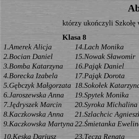
Ab
którzy ukończyli Szkołę
Klasa 8
1.Amerek Alicja
14.Lach Monika
2.Bocian Daniel
15.Nowak Sławomir
3.Bomba Katarzyna
16.Pająk Daniel
4.Borecka Izabela
17.Pająk Dorota
5.Gębczyk Małgorzata
18.Sokołek Katarzyn
6.Jaroszewska Anna
19.Spytek Monika
7.Jędryszek Marcin
20.Syroka Michalina
8.Kaczkowska Anna
21.Szlachcic Agniesz
9
.Kaczkowska Martyna
22.Śmietanka Ewelin
1
0.Kęska Dariusz
23.Tęcza Renata