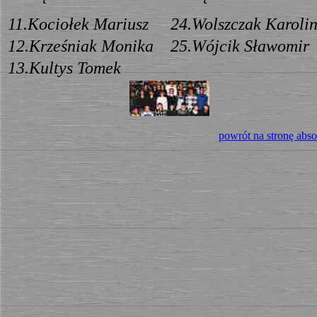
1
1.Kociołek Mariusz
24.Wolszczak Karoli
1
2.Krześniak Monika
25.Wójcik Sławomir
1
3.Kultys Tomek
powrót na stronę abs