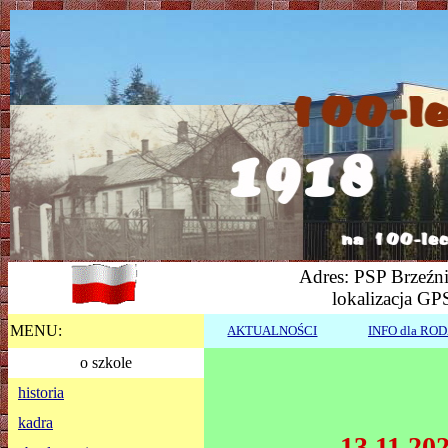
Adres: PSP Brzeźni
lokalizacja GP
MENU:
AKTUALNOŚCI
INFO dla RO
o szkole
historia
kadra
13.11.202