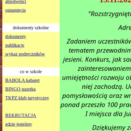
absolwenci
osiągnięcia
"Rozstrzygnięt
Adre
dokumenty szkolne
dokumenty
Zadaniem uczestników
publikacje
tematem przewodnim 
wykaz podręczników
jesieni. Konkurs, jak s
zainteresowaniem.
co w szkole
umiejętności rozwoju o
BABOLA kabaret
niej zachodzą. U
BINGO gazetka
pomysłowością oraz wra
TKPZ klub turystyczny
ponad przeszło 100 prac
I miejsca dla Ju
REKRUTACJA
gdzie jesteśmy
Dziękujemy z